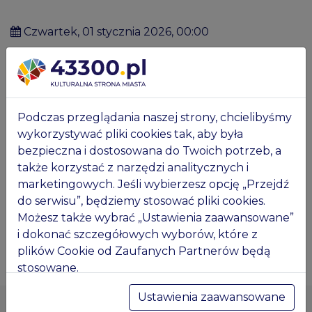
czwartek, 01 stycznia 2026, 00:00
miejsce: Teatr Banialuka
, Mickiewicza 20, 43-300
Bielsko-Biała
strona:
https://www.banialuka.pl/repertuar
Podczas przeglądania naszej strony, chcielibyśmy
wykorzystywać pliki cookies tak, aby była
bezpieczna i dostosowana do Twoich potrzeb, a
Zawsze aktualny repertuar Teatru Lalek Banialuka
także korzystać z narzędzi analitycznych i
marketingowych. Jeśli wybierzesz opcję „Przejdź
do serwisu”, będziemy stosować pliki cookies.
Możesz także wybrać „Ustawienia zaawansowane”
i dokonać szczegółowych wyborów, które z
plików Cookie od Zaufanych Partnerów będą
stosowane.
Masz pytania? Więcej informacji znajdziesz w
Ustawienia zaawansowane
naszej
Polityce prywatności
. Tam też będziesz