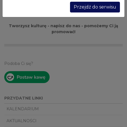
mógł w każdej chwili zmienić wybrane ustawienia.
Przejdź do serwisu
Tworzysz kulturę - napisz do nas - pomożemy Ci ją
promować!
Podoba Ci się?
PRZYDATNE LINKI
KALENDARIUM
AKTUALNOŚCI