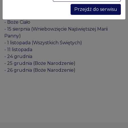
- 3 maja (Święto Konstytucji 3 Maja)
mógł w każdej chwili zmienić wybrane ustawienia.
- Niedziela po Nocy Muzeów (dotyczy Zamku)
Przejdź do serwisu
- Niedziela po Industriadzie (dotyczy Starej Fabryki)
- Boże Ciało
- 15 sierpnia (Wniebowzięcie Najświętszej Marii
Panny)
- 1 listopada (Wszystkich Świętych)
- 11 listopada
- 24 grudnia
- 25 grudnia (Boże Narodzenie)
- 26 grudnia (Boże Narodzenie)