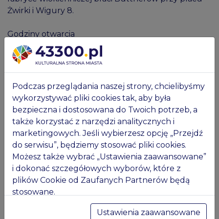
Żwirki i Wigury 8.
Godziny otwarcia
poniedziałek | nieczynne
wtorek 9:00–15:00
środa 9:00–16:00
czwartek 11:00–18:00
Podczas przeglądania naszej strony, chcielibyśmy
piątek 9:00–16:00
wykorzystywać pliki cookies tak, aby była
sobota 9:00–15:00
bezpieczna i dostosowana do Twoich potrzeb, a
niedziela 10:00–17:00
także korzystać z narzędzi analitycznych i
marketingowych. Jeśli wybierzesz opcję „Przejdź
Muzeum jest nieczynne w następujących dniach
do serwisu”, będziemy stosować pliki cookies.
roku:
Możesz także wybrać „Ustawienia zaawansowane”
- 1 stycznia (Nowy Rok)
i dokonać szczegółowych wyborów, które z
- 6 stycznia (Święto Trzech Króli)
plików Cookie od Zaufanych Partnerów będą
- Wielka Sobota
stosowane.
- Wielkanoc
Masz pytania? Więcej informacji znajdziesz w
- Poniedziałek Wielkanocny
Ustawienia zaawansowane
naszej
Polityce prywatności
. Tam też będziesz