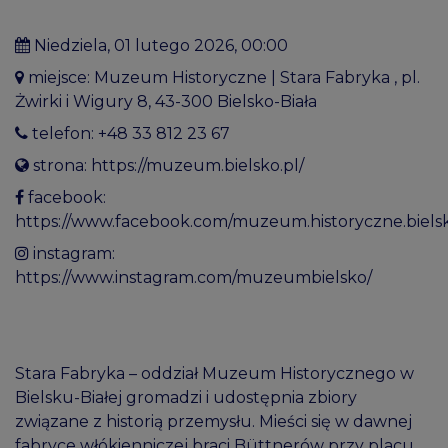
niedziela, 01 lutego 2026, 00:00
miejsce: Muzeum Historyczne | Stara Fabryka
, pl.
Żwirki i Wigury 8, 43-300 Bielsko-Biała
telefon:
+48 33 812 23 67
strona:
https://muzeum.bielsko.pl/
facebook:
https://www.facebook.com/muzeum.historyczne.biels
instagram:
https://www.instagram.com/muzeumbielsko/
Stara Fabryka – oddział Muzeum Historycznego w
Bielsku-Białej gromadzi i udostępnia zbiory
związane z historią przemysłu. Mieści się w dawnej
fabryce włókienniczej braci Büttnerów przy placu