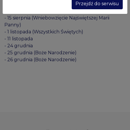
Przejdź do serwisu
- Niedziela po Industriadzie (dotyczy Starej Fabryki)
- Boże Ciało
- 15 sierpnia (Wniebowzięcie Najświętszej Marii
Panny)
- 1 listopada (Wszystkich Świętych)
- 11 listopada
- 24 grudnia
- 25 grudnia (Boże Narodzenie)
- 26 grudnia (Boże Narodzenie)