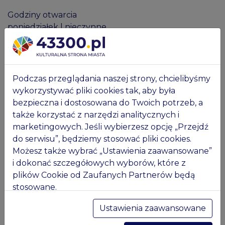
Godziny otwarcia
poniedziałek | nieczynne
wtorek 9:00–15:00
środa 9:00–16:00
czwartek 11:00–18:00
piątek 9:00–16:00
Podczas przeglądania naszej strony, chcielibyśmy
sobota 9:00–15:00
wykorzystywać pliki cookies tak, aby była
niedziela 10:00–17:00
bezpieczna i dostosowana do Twoich potrzeb, a
także korzystać z narzędzi analitycznych i
Muzeum jest nieczynne w następujących dniach
marketingowych. Jeśli wybierzesz opcję „Przejdź
roku:
do serwisu”, będziemy stosować pliki cookies.
- 1 stycznia (Nowy Rok)
Możesz także wybrać „Ustawienia zaawansowane”
- 6 stycznia (Święto Trzech Króli)
i dokonać szczegółowych wyborów, które z
- Wielka Sobota
plików Cookie od Zaufanych Partnerów będą
- Wielkanoc
stosowane.
- Poniedziałek Wielkanocny
Masz pytania? Więcej informacji znajdziesz w
- 3 maja (Święto Konstytucji 3 Maja)
Ustawienia zaawansowane
naszej
Polityce prywatności
. Tam też będziesz
- Niedziela po Nocy Muzeów (dotyczy Zamku)
mógł w każdej chwili zmienić wybrane ustawienia.