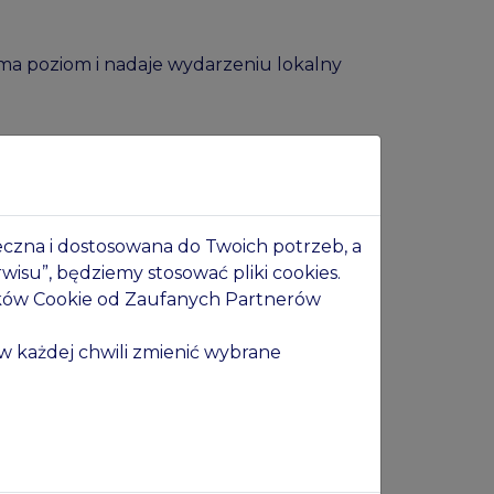
yma poziom i nadaje wydarzeniu lokalny
niają.
ieczna i dostosowana do Twoich potrzeb, a
wisu”, będziemy stosować pliki cookies.
ez kompromisów. To brzmienie, które
ików Cookie od Zaufanych Partnerów
w każdej chwili zmienić wybrane
 pozwala złapać inny vibe wydarzenia.
w nazwisk — to świadoma selekcja, która