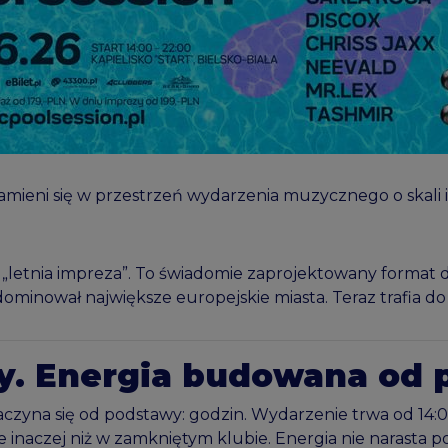
ieni się w przestrzeń wydarzenia muzycznego o skali i ja
jna „letnia impreza”. To świadomie zaprojektowany form
ominował największe europejskie miasta. Teraz trafia do B
y. Energia budowana od 
zaczyna się od podstawy: godzin. Wydarzenie trwa od 14:0
nie inaczej niż w zamkniętym klubie. Energia nie narasta 