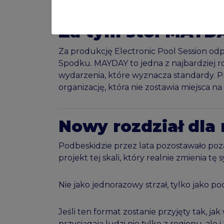
Za tym stoi MAYD
Za produkcję Electronic Pool Session od
Spodku. MAYDAY to jedna z najbardziej r
wydarzenia, które wyznacza standardy. 
organizację, która nie zostawia miejsca n
Nowy rozdział dla
Podbeskidzie przez lata pozostawało poz
projekt tej skali, który realnie zmienia tę 
Nie jako jednorazowy strzał, tylko jako p
Jeśli ten format zostanie przyjęty tak, j
przyciągają ludzi nie tylko z regionu, ale i 