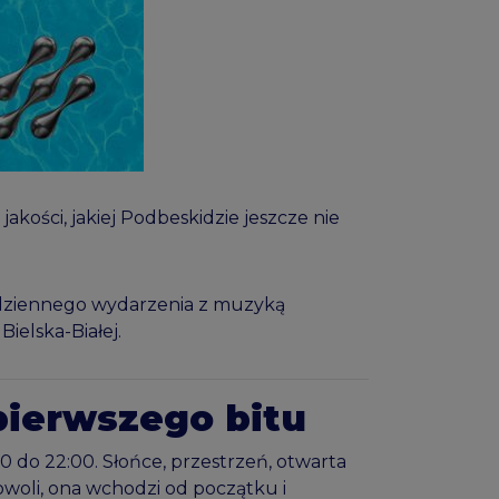
kości, jakiej Podbeskidzie jeszcze nie
at dziennego wydarzenia z muzyką
ielska-Białej.
pierwszego bitu
0 do 22:00. Słońce, przestrzeń, otwarta
powoli, ona wchodzi od początku i