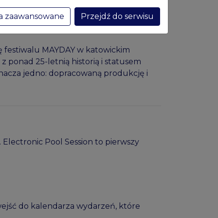
ia zaawansowane
Przejdź do serwisu
ję festiwalu MAYDAY w katowickim
ponad 25-letnią historią i statusem
nacza jedno: dopracowaną produkcję i
lectronic Pool Session to pierwszy
e wejść do kalendarza wydarzeń, które