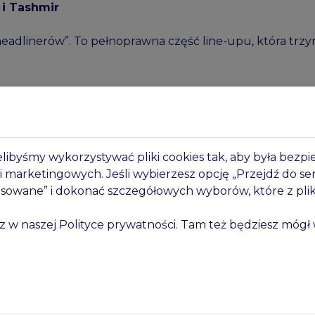
i
Tashmir
headlinerów”. To pełnoprawna część line-upu, która trz
 standard
h scenach, które nie konkurują ze sobą, tylko się uzupeł
elibyśmy wykorzystywać pliki cookies tak, aby była bezp
i marketingowych. Jeśli wybierzesz opcję „Przejdź do ser
y szukają mocnego, surowego techno. Bez uproszczeń, b
nsowane” i dokonać szczegółowych wyborów, które z pl
czy się selekcja, energia i konsekwencja.
sz w naszej
Polityce prywatności
. Tam też będziesz mógł 
use’owe sety, groove, rytm, który trzyma ciało w ruchu i
lą o jakości, nie o ilości. To nie jest przypadkowy zesta