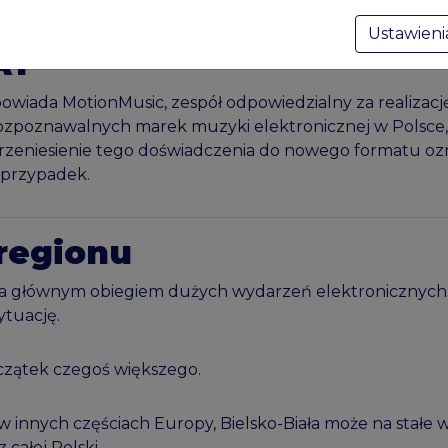
Ustawien
AY
powiada MotionMusic, zespół odpowiedzialny za realizac
ozpoznawalnych marek muzyki elektronicznej w Polsce, z 
Przeniesienie tego doświadczenia do nowego formatu oz
a przypadek.
 regionu
a głównym obiegiem dużych wydarzeń elektronicznych. E
sytuację.
oczątek czegoś większego.
ak w innych częściach Europy, Bielsko-Biała może na stał
z całej Polski.