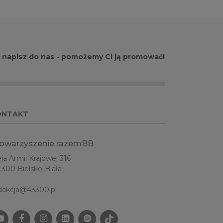
- napisz do nas - pomożemy Ci ją promować!
ONTAKT
owarzyszenie razemBB
eja Armii Krajowej 316
-300 Bielsko-Biała
dakcja@43300.pl